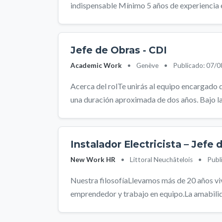
indispensable Mínimo 5 años de experiencia en
Jefe de Obras - CDI
Academic Work
•
Genève
•
Publicado: 07/
Acerca del rolTe unirás al equipo encargado 
una duración aproximada de dos años. Bajo la 
Instalador Electricista – Jefe
New Work HR
•
Littoral Neuchâtelois
•
Publ
Nuestra filosofíaLlevamos más de 20 años vi
emprendedor y trabajo en equipo.La amabilidad