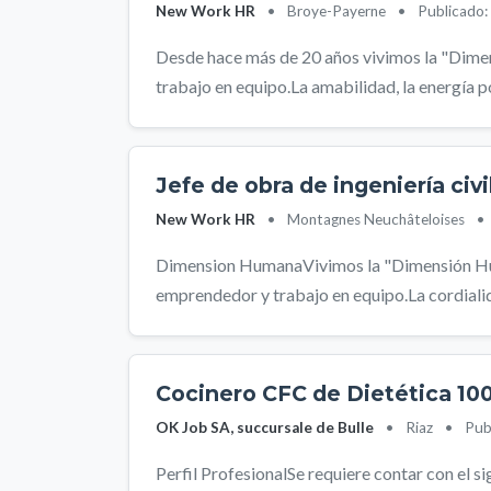
New Work HR
•
Broye-Payerne
•
Publicado
Desde hace más de 20 años vivimos la "Dimen
trabajo en equipo.La amabilidad, la energía po
Jefe de obra de ingeniería civi
New Work HR
•
Montagnes Neuchâteloises
•
Dimension HumanaVivimos la "Dimensión Hum
emprendedor y trabajo en equipo.La cordialidad
Cocinero CFC de Dietética 10
OK Job SA, succursale de Bulle
•
Riaz
•
Pub
Perfil ProfesionalSe requiere contar con el s