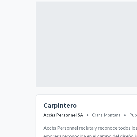
Carpintero
Accès Personnel SA
•
Crans-Montana
•
Pub
Accès Personnel recluta y reconoce todos lo
empresa reconocida en el campo del diseño inte