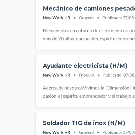
Mecánico de camiones pesad
New Work HR
•
Gruyère
•
Publicado: 07/08
Bienvenido a un entorno de crecimiento pro
más de 20 años, con pasión, espíritu emprende
Ayudante electricista (H/M)
New Work HR
•
Fribourg
•
Publicado: 07/0
Acerca de nosotrosVivimos la "Dimensión Hu
pasión, el espíritu emprendedor y el trabajo e
Soldador TIG de inox (H/M)
New Work HR
•
Gruyère
•
Publicado: 07/08