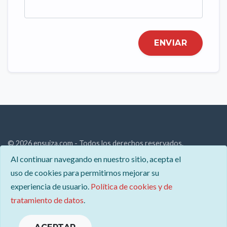
ENVIAR
© 2026 ensuiza.com - Todos los derechos reservados.
Al continuar navegando en nuestro sitio, acepta el
Descubre Suiza: paisajes alpinos, cultura única y oportunidades
uso de cookies para permitirnos mejorar su
laborales. Explora todo sobre este país en nuestro sitio.
experiencia de usuario.
Política de cookies y de
Contacto
tratamiento de datos
.
Menciones legales