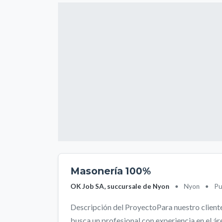
Masonería 100%
OK Job SA, succursale de Nyon
•
Nyon
•
Pu
Descripción del ProyectoPara nuestro cliente,
busca un profesional con experiencia en el área