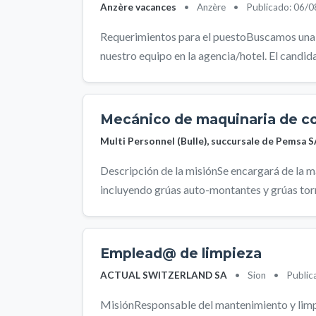
Anzère vacances
•
Anzère
•
Publicado: 06/
Requerimientos para el puestoBuscamos una 
nuestro equipo en la agencia/hotel. El candida
Mecánico de maquinaria de c
Multi Personnel (Bulle), succursale de Pemsa 
Descripción de la misiónSe encargará de la 
incluyendo grúas auto-montantes y grúas torre
Emplead@ de limpieza
ACTUAL SWITZERLAND SA
•
Sion
•
Public
MisiónResponsable del mantenimiento y limpi