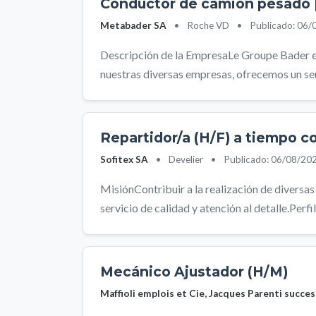
Conductor de camión pesado 
Metabader SA
•
Roche VD
•
Publicado: 06/
Descripción de la EmpresaLe Groupe Bader es 
nuestras diversas empresas, ofrecemos un servi
Repartidor/a (H/F) a tiempo 
Sofitex SA
•
Develier
•
Publicado: 06/08/20
MisiónContribuir a la realización de diversa
servicio de calidad y atención al detalle.Perfi
Mecánico Ajustador (H/M)
Maffioli emplois et Cie, Jacques Parenti succe