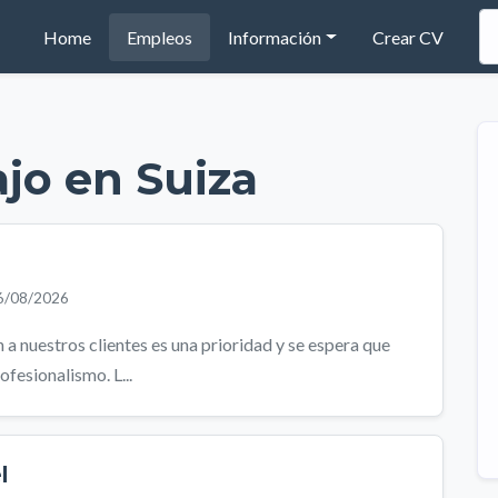
(current)
Home
Empleos
Información
Crear CV
ajo en Suiza
06/08/2026
 a nuestros clientes es una prioridad y se espera que
fesionalismo. L...
l