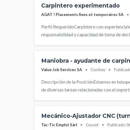
Carpintero experimentado
AGAT ! Placements fixes et temporaires SA
•
Perfil RequeridoCarpintero con experienciaVa
responsabilidad y capacidad de toma de decis
Maniobra - ayudante de carpi
Value Job Services SA
•
Conthey
•
Publicad
Descripción de la PosiciónEstamos en búsqu
de diversas tareas relacionadas con el soporte e
Mecánico-Ajustador CNC (turn
Tac-Tic Emploi Sàrl
•
Couvet
•
Publicado: 