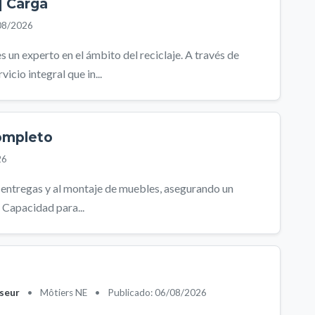
| Carga
08/2026
un experto en el ámbito del reciclaje. A través de
cio integral que in...
completo
26
s entregas y al montaje de muebles, asegurando un
l Capacidad para...
sseur
•
Môtiers NE
•
Publicado: 06/08/2026