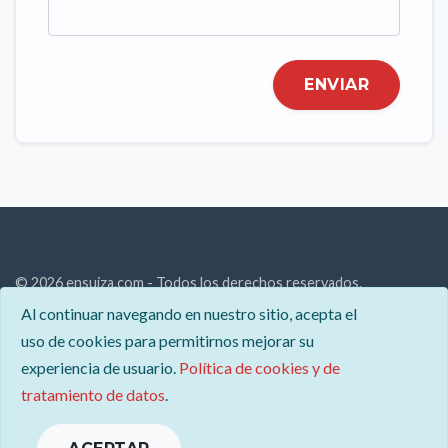
ENVIAR
© 2026 ensuiza.com - Todos los derechos reservados.
Al continuar navegando en nuestro sitio, acepta el
Descubre Suiza: paisajes alpinos, cultura única y oportunidades
uso de cookies para permitirnos mejorar su
laborales. Explora todo sobre este país en nuestro sitio.
experiencia de usuario.
Política de cookies y de
Contacto
tratamiento de datos
.
Menciones legales