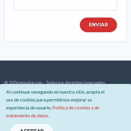
ENVIAR
© 2026 ensuiza.com - Todos los derechos reservados.
Al continuar navegando en nuestro sitio, acepta el
Descubre Suiza: paisajes alpinos, cultura única y oportunidades
uso de cookies para permitirnos mejorar su
laborales. Explora todo sobre este país en nuestro sitio.
experiencia de usuario.
Política de cookies y de
Contacto
tratamiento de datos
.
Menciones legales